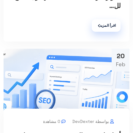
لل...
اقرأ المزيد
20
Feb
بواسطة DevDexter
0 مشاهدة